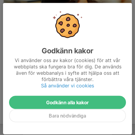
Godkänn kakor
Här hamnar automatiskt de senaste nyheterna på hemsidan. För
Vi använder oss av kakor (cookies) för att vår
att kunna börja administrera hemsidan loggar du in högst upp till
webbplats ska fungera bra för dig. De används
höger.
även för webbanalys i syfte att hjälpa oss att
förbättra våra tjänster.
/Svenskalag.se
Så använder vi cookies
Godkänn alla kakor
Bara nödvändiga