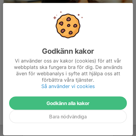
Godkänn kakor
Här hamnar automatiskt de senaste nyheterna på hemsidan. För
Vi använder oss av kakor (cookies) för att vår
att kunna börja administrera hemsidan loggar du in högst upp till
webbplats ska fungera bra för dig. De används
höger.
även för webbanalys i syfte att hjälpa oss att
förbättra våra tjänster.
/Svenskalag.se
Så använder vi cookies
Godkänn alla kakor
Bara nödvändiga